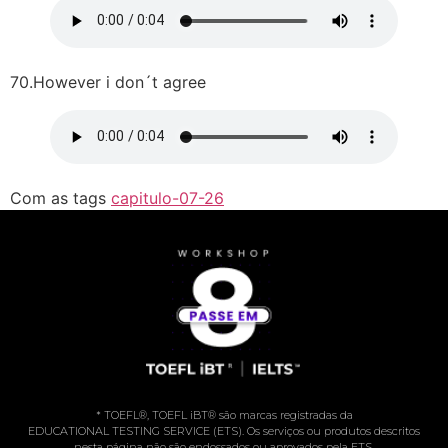
70.However i don´t agree
Com as tags
capitulo-07-26
* TOEFL®️, TOEFL iBT®️ são marcas registradas da
EDUCATIONAL TESTING SERVICE (ETS). Os serviços ou produtos descritos
nesta página não são endossados ou aprovados pela ETS.