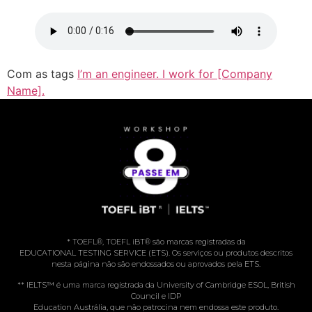
Com as tags
I’m an engineer. I work for [Company
Name].
* TOEFL®️, TOEFL iBT®️ são marcas registradas da
EDUCATIONAL TESTING SERVICE (ETS). Os serviços ou produtos descritos
nesta página não são endossados ou aprovados pela ETS.
** IELTS™️ é uma marca registrada da University of Cambridge ESOL, British
Council e IDP
Education Austrália, que não patrocina nem endossa este produto.