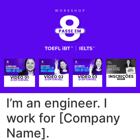
INSCRIÇÕES
VÍDEO 02
VÍDEO 03
VÍDEO 01
01/08
DISPONÍVEL
DISPONÍVEL
DISPONÍVEL
I’m an engineer. I
work for [Company
Name].