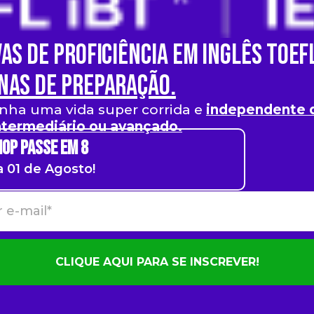
as de Proficiência em Inglês TOEFL
nas de preparação.
ha uma vida super corrida e
independente d
intermediário ou avançado.
hop Passe em 8
a 01 de Agosto!
CLIQUE AQUI PARA SE INSCREVER!