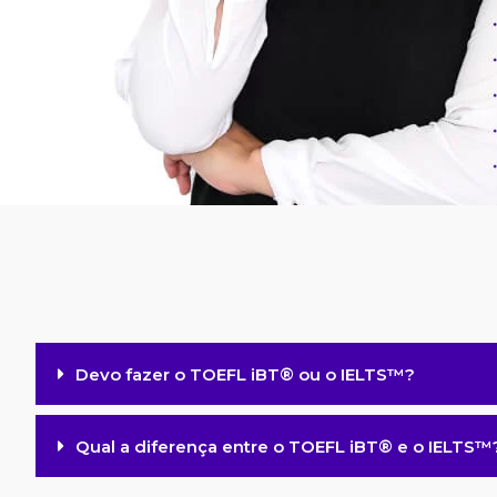
Devo fazer o TOEFL iBT® ou o IELTS™️?
Qual a diferença entre o TOEFL iBT® e o IELTS™️