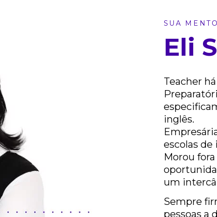
SUA MENT
Eli 
Teacher há 
Preparatóri
especifica
inglês.
Empresária
escolas de 
Morou fora 
oportunidad
um intercâ
Sempre fir
pessoas a d