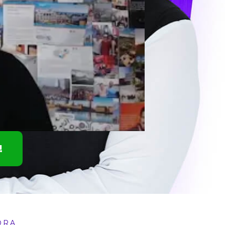
!
ORA