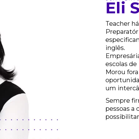
Eli 
Teacher há
Preparatóri
especifica
inglês.
Empresária
escolas de 
Morou fora
oportunida
um interc
Sempre fir
pessoas a 
possibilita