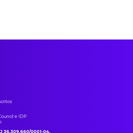
critos
Council e IDP
o.
J 36.309.660/0001-04.