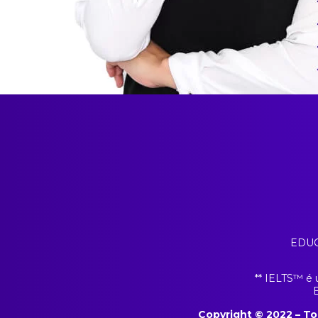
EDUCA
** IELTS™️ é
E
Copyright © 2022 – T