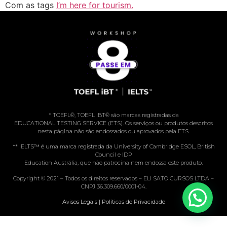
Com as tags
I’m here for tourism.
* TOEFL®️, TOEFL iBT®️ são marcas registradas da
EDUCATIONAL TESTING SERVICE (ETS). Os serviços ou produtos descritos
nesta página não são endossados ou aprovados pela ETS.
** IELTS™️ é uma marca registrada da University of Cambridge ESOL, British
Council e IDP
Education Austrália, que não patrocina nem endossa este produto.
Copyright © 2021 – Todos os direitos reservados – ELI SATO CURSOS LTDA –
CNPJ 36.309.660/0001-04.
Avisos Legais | Políticas de Privacidade